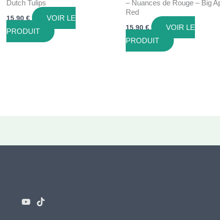
Dutch Tulips
– Nuances de Rouge – Big A
Red
VOIR LE
15,90
€
VOIR LE
15,90
€
PRODUIT
PRODUIT