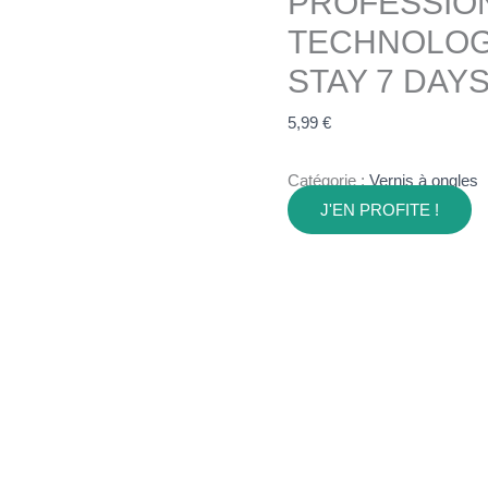
PROFESSIO
TECHNOLOGI
STAY 7 DAY
5,99
€
Catégorie :
Vernis à ongles
J'EN PROFITE !