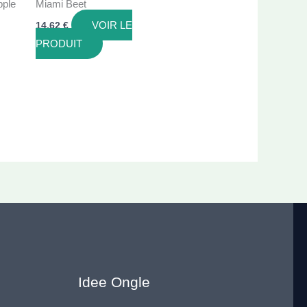
pple
Miami Beet
VOIR LE
14,62
€
PRODUIT
Idee Ongle