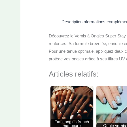
Description
Informations complémen
Découvrez le Vernis à Ongles Super Stay 7
renforcés. Sa formule brevetée, enrichie en
Pour une tenue optimale, appliquez deux c
protège vos ongles grâce à ses filtres UV et
Articles relatifs:
Faux ongles french
manucure
Ongle vernis 