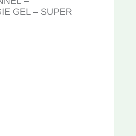
NNEL –
E GEL – SUPER
S