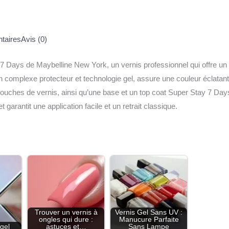
taires
Avis (0)
 Days de Maybelline New York, un vernis professionnel qui offre un 
 complexe protecteur et technologie gel, assure une couleur éclatante
ouches de vernis, ainsi qu’une base et un top coat Super Stay 7 Days.
 garantit une application facile et un retrait classique.
Trouver un vernis à
Vernis Gel Sans UV :
ongles qui dure :
Manucure Parfaite
gel
astuces et…
Sans Lampe