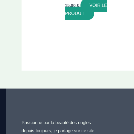
VOIR LE
15,90
€
PRODUIT
Passionné par la beauté des ongles
depuis toujours, je partage sur ce site