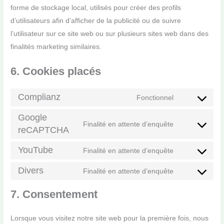
forme de stockage local, utilisés pour créer des profils
d’utilisateurs afin d’afficher de la publicité ou de suivre
l’utilisateur sur ce site web ou sur plusieurs sites web dans des
finalités marketing similaires.
6. Cookies placés
Complianz
Fonctionnel
Consent
Google
to
Finalité en attente d’enquête
reCAPTCHA
service
Consent
complianz
to
YouTube
Finalité en attente d’enquête
service
Consent
google-
to
Divers
Finalité en attente d’enquête
Consent
recaptcha
service
to
7. Consentement
youtube
service
divers
Lorsque vous visitez notre site web pour la première fois, nous