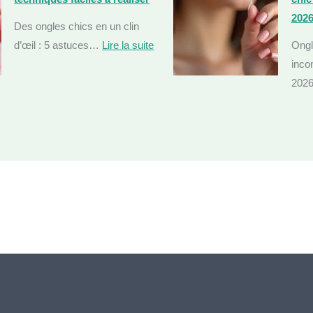
202
Des ongles chics en un clin
d’œil : 5 astuces…
Lire la suite
Ongl
:
inco
O
202
n
g
l
e
s
s
i
m
p
l
e
s