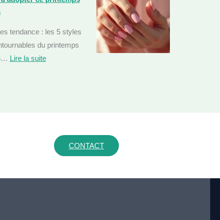
6
es tendance : les 5 styles
ntournables du printemps
6…
Lire la suite
:
O
n
g
l
e
CONTACT
s
é
l
é
g
a