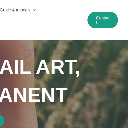
Guide & tutoriels
Contac
T
AIL ART,
MANENT