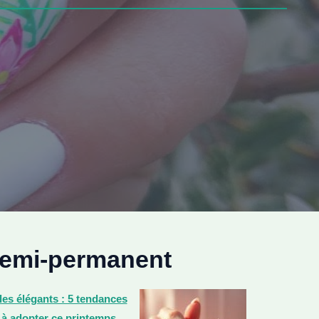
s semi-permanent
es élégants : 5 tendances
 à adopter ce printemps