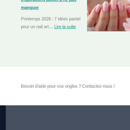
manquer
Printemps 2026 : 7 idées pastel
pour un nail art…
Lire la suite
:
N
a
i
l
a
r
Besoin d’aide pour vos ongles ? Contactez-nous !
t
p
r
i
n
t