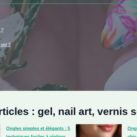
 ?
gel ?
ticles : gel, nail art, verni
Ongles simples et élégants : 5
Ongl
techniques faciles à réaliser
chic