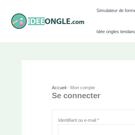
Aller
Simulateur de form
au
contenu
Idée ongles tendan
Accueil
-
Mon compte
Se connecter
Obligatoire
Identifiant ou e-mail
*